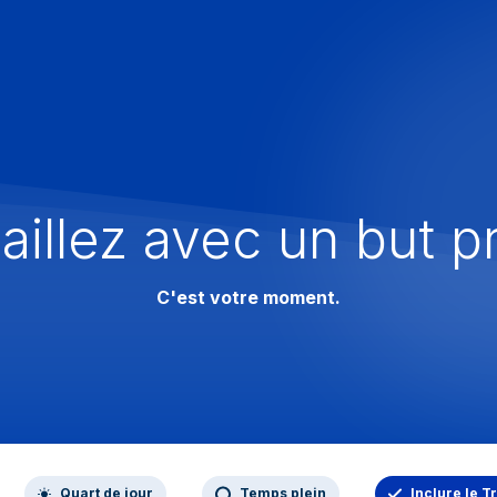
aillez avec un but p
C'est votre moment.
Quart de jour
Temps plein
Inclure le T