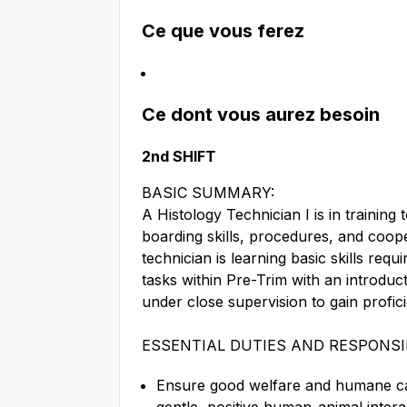
Ce que vous ferez
Ce dont vous aurez besoin
2nd SHIFT
BASIC SUMMARY:
A Histology Technician I is in trainin
boarding skills, procedures, and coop
technician is learning basic skills requ
tasks within Pre-Trim with an introduc
under close supervision to gain profic
ESSENTIAL DUTIES AND RESPONSIB
Ensure good welfare and humane car
gentle, positive human-animal intera